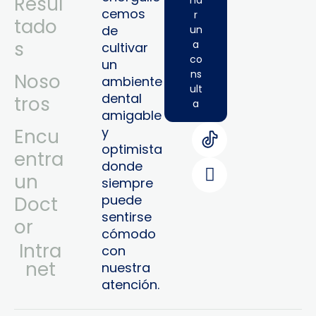
Resul
cemos
r
tado
de
un
s
a
cultivar
co
un
ns
Noso
ambiente
ult
dental
tros
a
amigable
y
Encu
optimista
entra
donde
un
siempre
puede
Doct
sentirse
or
cómodo
Intra
con
Net
nuestra
atención.