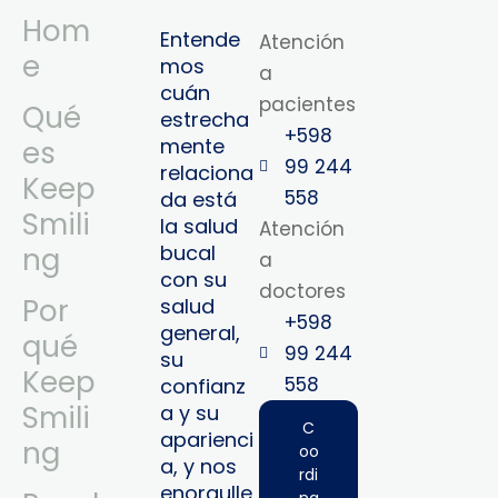
Hom
Entende
Atención
e
mos
a
cuán
pacientes
Qué
estrecha
+598
mente
es
99 244
relaciona
Keep
558
da está
Smili
la salud
Atención
bucal
ng
a
con su
doctores
Por
salud
+598
general,
qué
99 244
su
Keep
558‬‬
confianz
Smili
a y su
C
aparienci
ng
oo
a, y nos
rdi
enorgulle
na