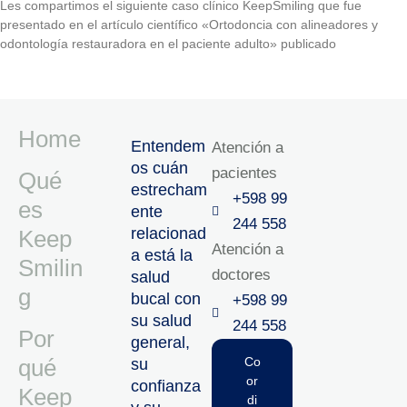
Les compartimos el siguiente caso clínico KeepSmiling que fue
presentado en el artículo científico «Ortodoncia con alineadores y
odontología restauradora en el paciente adulto» publicado
Home
Entendem
Atención a
os cuán
pacientes
Qué
estrecham
+598 99
es
ente
244 558
relacionad
Keep
Atención a
a está la
Smilin
doctores
salud
g
bucal con
+598 99
su salud
244 558‬‬
Por
general,
qué
Co
su
or
confianza
Keep
di