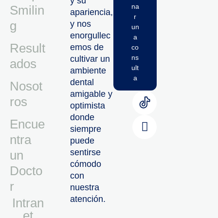
y su
na
Smilin
apariencia,
r
g
y nos
un
enorgullec
a
Result
emos de
co
ns
cultivar un
ados
ult
ambiente
a
dental
Nosot
amigable y
ros
optimista
donde
Encue
siempre
ntra
puede
sentirse
un
cómodo
Docto
con
r
nuestra
atención.
Intran
Et