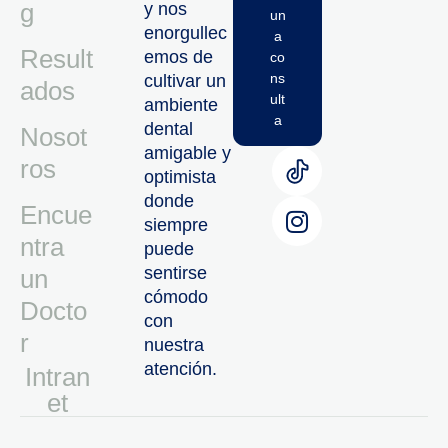
g
y nos
un
enorgullec
a
Result
emos de
co
ns
cultivar un
ados
ult
ambiente
a
dental
Nosot
amigable y
ros
optimista
donde
Encue
siempre
ntra
puede
sentirse
un
cómodo
Docto
con
r
nuestra
atención.
Intran
Et