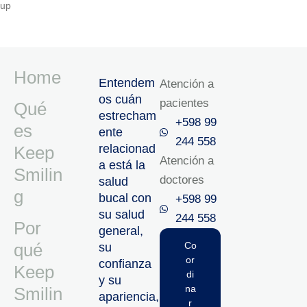
up
Home
Entendem
Atención a
os cuán
pacientes
Qué
estrecham
+598 99
es
ente
244 558
relacionad
Keep
Atención a
a está la
Smilin
doctores
salud
g
bucal con
+598 99
su salud
244 558‬‬
Por
general,
qué
Co
su
or
confianza
Keep
di
y su
na
Smilin
apariencia,
r