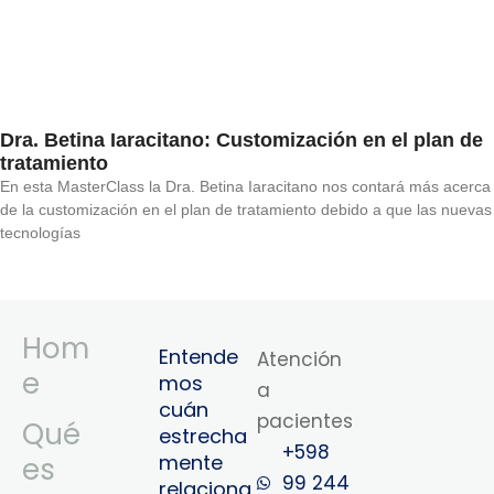
Dra. Betina Iaracitano: Customización en el plan de
tratamiento
En esta MasterClass la Dra. Betina Iaracitano nos contará más acerca
de la customización en el plan de tratamiento debido a que las nuevas
tecnologías
Hom
Entende
Atención
e
mos
a
cuán
pacientes
Qué
estrecha
+598
mente
es
99 244
relaciona