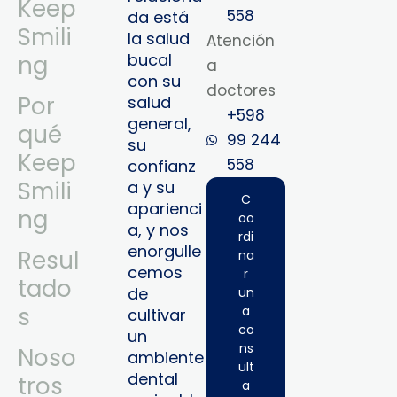
Keep
558
da está
Smili
la salud
Atención
bucal
ng
a
con su
doctores
Por
salud
+598
general,
qué
99 244
su
Keep
558‬‬
confianz
Smili
a y su
C
aparienci
ng
oo
a, y nos
rdi
enorgulle
Resul
na
cemos
r
tado
de
un
s
a
cultivar
co
un
ns
Noso
ambiente
ult
dental
tros
a