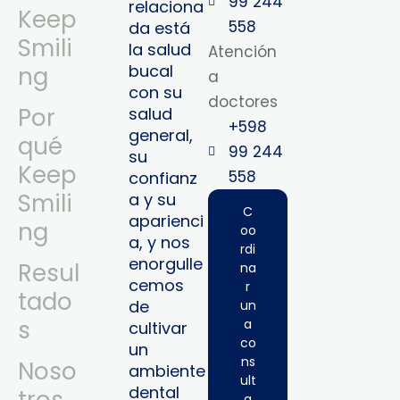
99 244
relaciona
Keep
558
da está
Smili
la salud
Atención
bucal
ng
a
con su
doctores
Por
salud
+598
general,
qué
99 244
su
Keep
558‬‬
confianz
Smili
a y su
C
aparienci
ng
oo
a, y nos
rdi
enorgulle
Resul
na
cemos
r
tado
de
un
s
a
cultivar
co
un
ns
Noso
ambiente
ult
dental
a