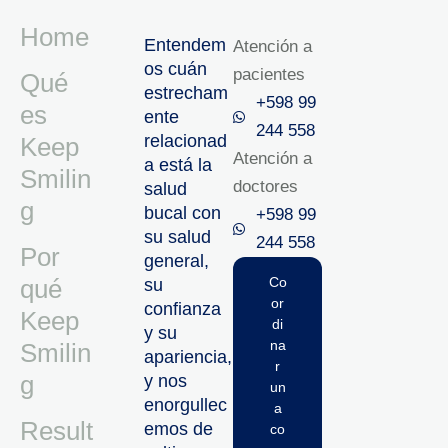
Home
Entendem
Atención a
os cuán
pacientes
Qué
estrecham
+598 99
es
ente
244 558
relacionad
Keep
Atención a
a está la
Smilin
doctores
salud
g
bucal con
+598 99
su salud
244 558‬‬
Por
general,
qué
Co
su
or
confianza
Keep
di
y su
na
Smilin
apariencia,
r
g
y nos
un
enorgullec
a
Result
emos de
co