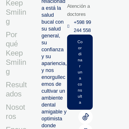
relacionad
Keep
Atención a
a está la
Smilin
doctores
salud
g
bucal con
+598 99
su salud
244 558‬‬
Por
general,
qué
Co
su
or
confianza
Keep
di
y su
na
Smilin
apariencia,
r
g
y nos
un
enorgullec
a
Result
emos de
co
ns
cultivar un
ados
ult
ambiente
a
dental
Nosot
amigable y
ros
optimista
donde