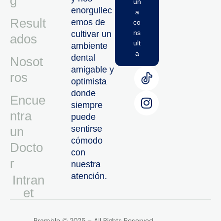
g
un
enorgullec
a
Result
emos de
co
ns
cultivar un
ados
ult
ambiente
a
dental
Nosot
amigable y
ros
optimista
donde
Encue
siempre
ntra
puede
sentirse
un
cómodo
Docto
con
r
nuestra
atención.
Intran
Et
Bramble © 2025 – All Rights Reserved