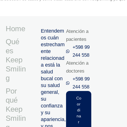
Home
Entendem
Atención a
os cuán
pacientes
Qué
estrecham
+598 99
es
ente
244 558
relacionad
Keep
Atención a
a está la
Smilin
doctores
salud
g
bucal con
+598 99
su salud
244 558‬‬
Por
general,
qué
Co
su
or
confianza
Keep
di
y su
na
Smilin
apariencia,
r
y nos