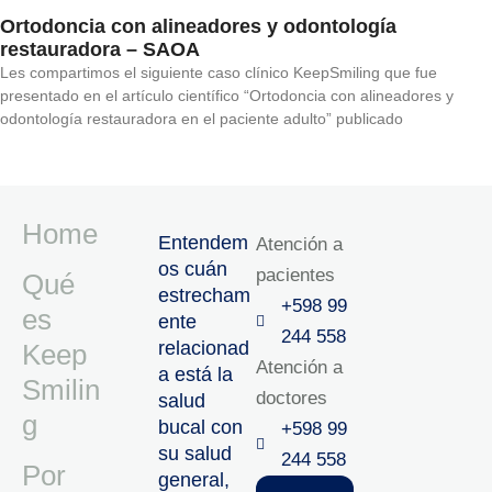
Ortodoncia con alineadores y odontología
restauradora – SAOA
Les compartimos el siguiente caso clínico KeepSmiling que fue
presentado en el artículo científico “Ortodoncia con alineadores y
odontología restauradora en el paciente adulto” publicado
Home
Entendem
Atención a
os cuán
pacientes
Qué
estrecham
+598 99
es
ente
244 558
relacionad
Keep
Atención a
a está la
Smilin
doctores
salud
g
bucal con
+598 99
su salud
244 558‬‬
Por
general,