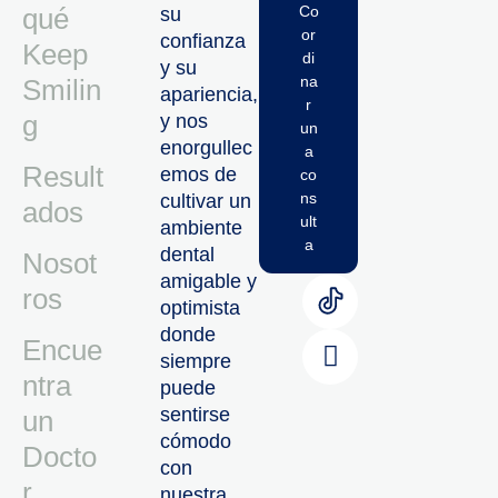
qué
Co
su
or
confianza
Keep
di
y su
na
Smilin
apariencia,
r
g
y nos
un
enorgullec
a
Result
emos de
co
ns
cultivar un
ados
ult
ambiente
a
dental
Nosot
amigable y
ros
optimista
donde
Encue
siempre
ntra
puede
sentirse
un
cómodo
Docto
con
r
nuestra