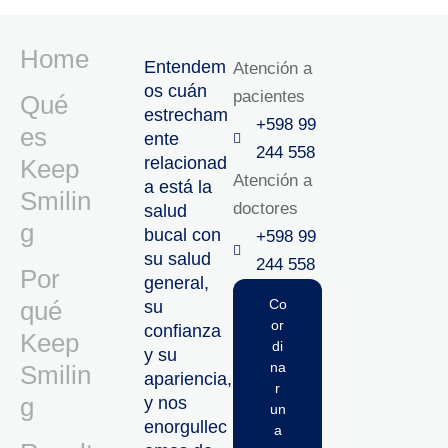
Home
Entendem
Atención a
os cuán
pacientes
Qué
estrecham
+598 99
es
ente
244 558
relacionad
Keep
Atención a
a está la
Smilin
doctores
salud
g
bucal con
+598 99
su salud
244 558‬‬
Por
general,
qué
Co
su
or
confianza
Keep
di
y su
na
Smilin
apariencia,
r
g
y nos
un
enorgullec
a