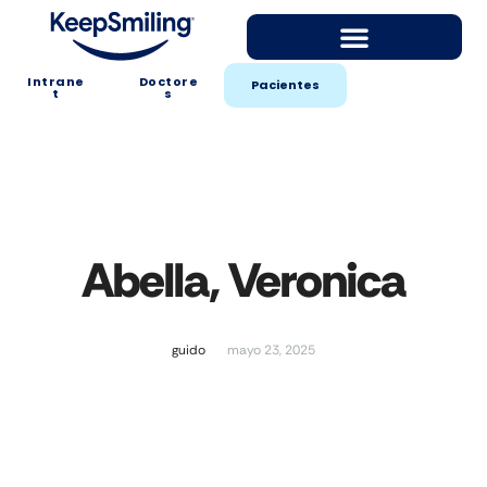
Intrane
Doctore
Pacientes
t
s
Abella, Veronica
guido
mayo 23, 2025