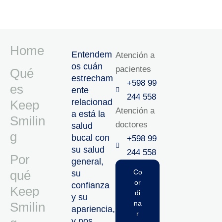
Home
Entendem
Atención a
os cuán
pacientes
Qué
estrecham
+598 99
es
ente
244 558
relacionad
Keep
Atención a
a está la
Smilin
doctores
salud
g
bucal con
+598 99
su salud
244 558‬‬
Por
general,
qué
Co
su
or
confianza
Keep
di
y su
na
Smilin
apariencia,
r
y nos