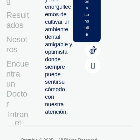
g
un
enorgullec
a
Result
emos de
co
ns
cultivar un
ados
ult
ambiente
a
dental
Nosot
amigable y
ros
optimista
donde
Encue
siempre
ntra
puede
sentirse
un
cómodo
Docto
con
r
nuestra
atención.
Intran
Et