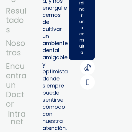
a, y nos
rdi
enorgulle
Resul
na
cemos
r
tado
de
un
s
a
cultivar
co
un
ns
Noso
ambiente
ult
dental
tros
a
amigable
y
Encu
optimista
entra
donde
un
siempre
puede
Doct
sentirse
or
cómodo
Intra
con
Net
nuestra
atención.