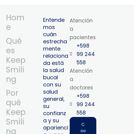
Hom
Entende
Atención
e
mos
a
cuán
pacientes
Qué
estrecha
+598
mente
es
99 244
relaciona
Keep
558
da está
Smili
la salud
Atención
bucal
ng
a
con su
doctores
Por
salud
+598
general,
qué
99 244
su
Keep
558‬‬
confianz
Smili
a y su
C
aparienci
ng
oo