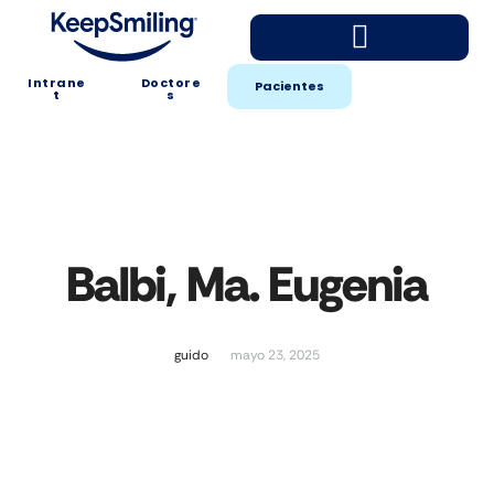
Intrane
Doctore
Pacientes
t
s
Balbi, Ma. Eugenia
guido
mayo 23, 2025