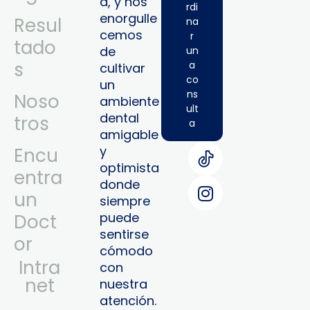
a, y nos
rdi
enorgulle
Resul
na
cemos
r
tado
de
un
s
a
cultivar
co
un
ns
Noso
ambiente
ult
dental
tros
a
amigable
y
Encu
optimista
entra
donde
un
siempre
puede
Doct
sentirse
or
cómodo
Intra
con
Net
nuestra
atención.