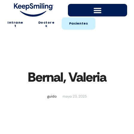
Intrane
Doctore
Pacientes
t
s
Bernal, Valeria
guido
mayo 23, 2025