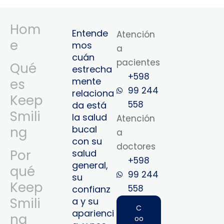
Hom
Entende
Atención
e
mos
a
cuán
pacientes
Qué
estrecha
+598
mente
es
99 244
relaciona
Keep
558
da está
Smili
la salud
Atención
bucal
ng
a
con su
doctores
Por
salud
+598
general,
qué
99 244
su
Keep
558‬‬
confianz
Smili
a y su
C
aparienci
ng
oo