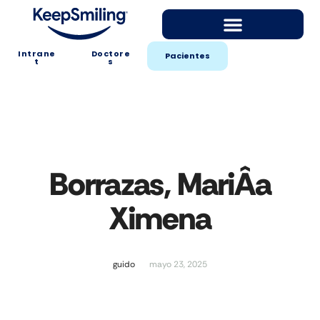
Intrane
Doctore
Pacientes
t
s
Borrazas, MariÂ­a
Ximena
guido
mayo 23, 2025