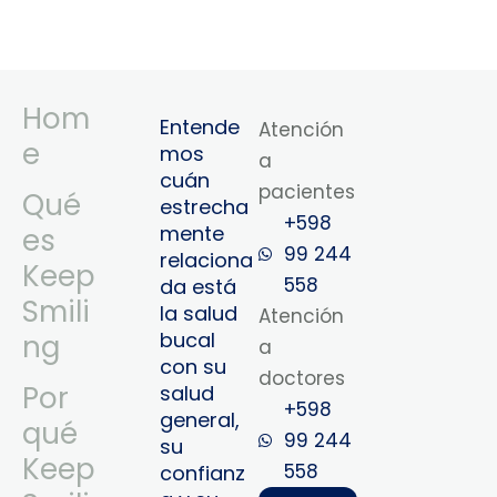
Hom
Entende
Atención
e
mos
a
cuán
pacientes
Qué
estrecha
+598
mente
es
99 244
relaciona
Keep
558
da está
Smili
la salud
Atención
bucal
ng
a
con su
doctores
Por
salud
+598
general,
qué
99 244
su
Keep
558‬‬
confianz