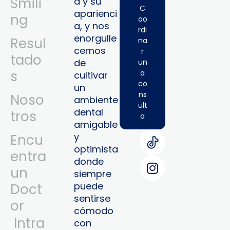
Smili
a y su
C
aparienci
ng
oo
a, y nos
rdi
enorgulle
Resul
na
cemos
r
tado
de
un
s
a
cultivar
co
un
ns
Noso
ambiente
ult
dental
tros
a
amigable
y
Encu
optimista
entra
donde
un
siempre
puede
Doct
sentirse
or
cómodo
Intra
con