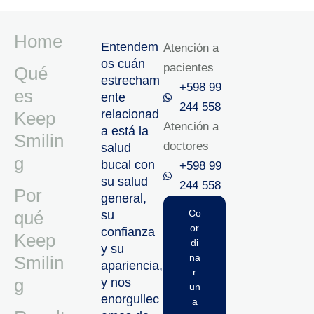
Home
Entendem
Atención a
os cuán
pacientes
Qué
estrecham
+598 99
es
ente
244 558
relacionad
Keep
Atención a
a está la
Smilin
doctores
salud
g
bucal con
+598 99
su salud
244 558‬‬
Por
general,
qué
Co
su
or
confianza
Keep
di
y su
na
Smilin
apariencia,
r
g
y nos
un
enorgullec
a