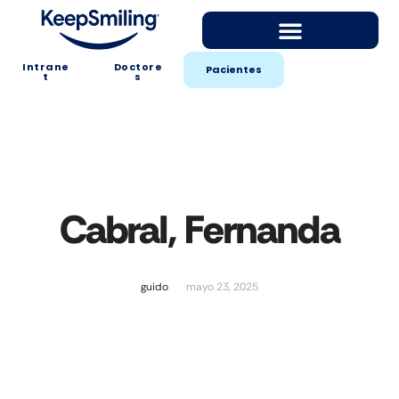
Intrane
Doctore
Pacientes
t
s
Cabral, Fernanda
guido
mayo 23, 2025