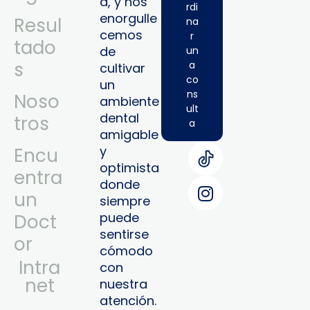
a, y nos
rdi
enorgulle
Resul
na
cemos
r
tado
de
un
s
a
cultivar
co
un
ns
Noso
ambiente
ult
dental
tros
a
amigable
y
Encu
optimista
entra
donde
un
siempre
puede
Doct
sentirse
or
cómodo
Intra
con
Net
nuestra
atención.