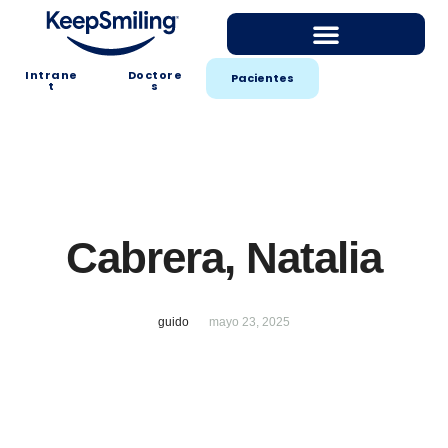
Intrane
Doctore
Pacientes
t
s
Cabrera, Natalia
guido
mayo 23, 2025