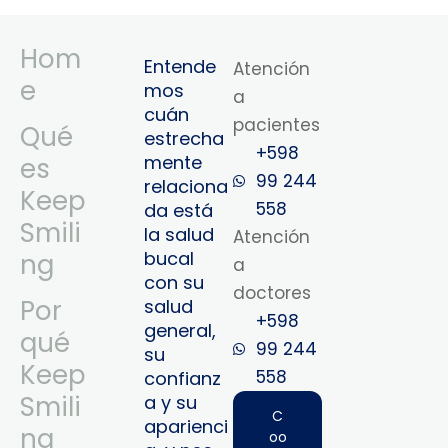
Hom
Entende
Atención
e
mos
a
cuán
pacientes
Qué
estrecha
+598
mente
es
99 244
relaciona
Keep
558
da está
Smili
la salud
Atención
bucal
ng
a
con su
doctores
Por
salud
+598
general,
qué
99 244
su
Keep
558‬‬
confianz
Smili
a y su
C
aparienci
ng
oo