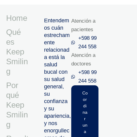
Home
Entendem
Atención a
os cuán
pacientes
Qué
estrecham
+598 99
es
ente
244 558
relacionad
Keep
Atención a
a está la
Smilin
doctores
salud
g
bucal con
+598 99
su salud
244 558‬‬
Por
general,
qué
Co
su
or
confianza
Keep
di
y su
na
Smilin
apariencia,
r
g
y nos
un
enorgullec
a