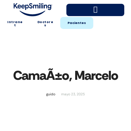
Intrane
Doctore
Pacientes
t
s
CamaÃ±o, Marcelo
guido
mayo 23, 2025