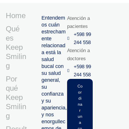
Home
Entendem
Atención a
os cuán
pacientes
Qué
estrecham
+598 99
es
ente
244 558
relacionad
Keep
Atención a
a está la
Smilin
doctores
salud
g
bucal con
+598 99
su salud
244 558‬‬
Por
general,
qué
Co
su
or
confianza
Keep
di
y su
na
Smilin
apariencia,
r
g
y nos
un
enorgullec
a
emos de
co