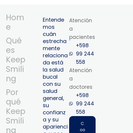
Hom
Entende
Atención
e
mos
a
cuán
pacientes
Qué
estrecha
+598
mente
es
99 244
relaciona
Keep
558
da está
Smili
la salud
Atención
bucal
ng
a
con su
doctores
Por
salud
+598
general,
qué
99 244
su
Keep
558‬‬
confianz
Smili
a y su
C
aparienci
ng
oo