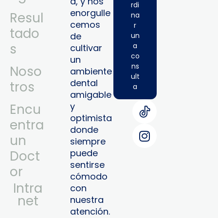
a, y nos
rdi
enorgulle
Resul
na
cemos
r
tado
de
un
s
a
cultivar
co
un
ns
Noso
ambiente
ult
dental
tros
a
amigable
y
Encu
optimista
entra
donde
un
siempre
puede
Doct
sentirse
or
cómodo
Intra
con
Net
nuestra
atención.