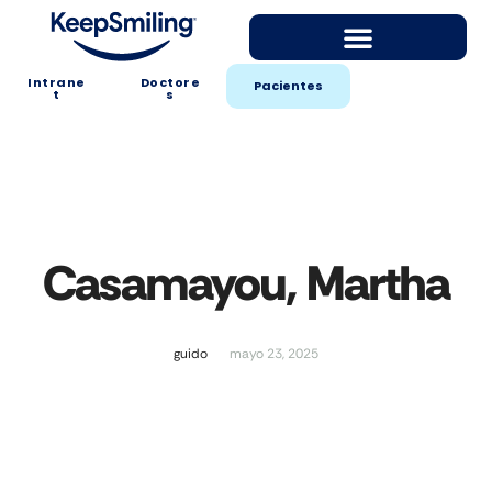
Intrane
Doctore
Pacientes
t
s
Casamayou, Martha
guido
mayo 23, 2025