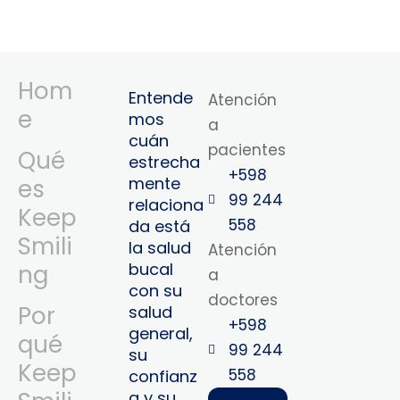
Hom
Entende
Atención
e
mos
a
cuán
pacientes
Qué
estrecha
+598
mente
es
99 244
relaciona
Keep
558
da está
Smili
la salud
Atención
bucal
ng
a
con su
doctores
Por
salud
+598
general,
qué
99 244
su
Keep
558‬‬
confianz
a y su