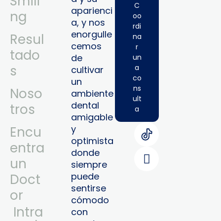
Smili
C
aparienci
ng
oo
a, y nos
rdi
enorgulle
Resul
na
cemos
r
tado
de
un
s
a
cultivar
co
un
ns
Noso
ambiente
ult
dental
tros
a
amigable
y
Encu
optimista
entra
donde
un
siempre
puede
Doct
sentirse
or
cómodo
Intra
con