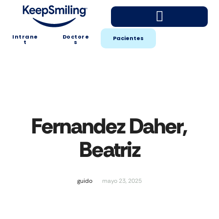
Intrane
Doctore
Pacientes
t
s
Fernandez Daher,
Beatriz
guido
mayo 23, 2025