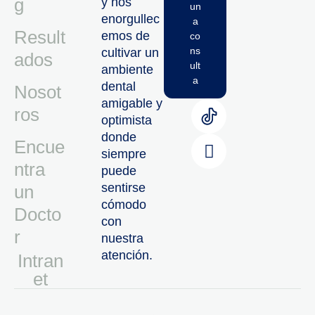
g
y nos
un
enorgullec
a
Result
emos de
co
ns
cultivar un
ados
ult
ambiente
a
dental
Nosot
amigable y
ros
optimista
donde
Encue
siempre
ntra
puede
sentirse
un
cómodo
Docto
con
r
nuestra
atención.
Intran
Et