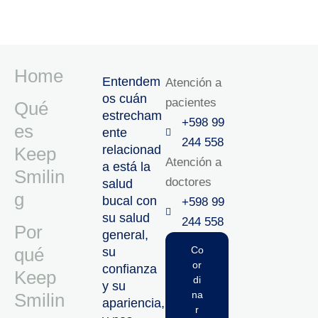
Home
Entendem
Atención a
os cuán
pacientes
Qué
estrecham
+598 99
es
ente
244 558
relacionad
Keep
Atención a
a está la
Smilin
doctores
salud
g
bucal con
+598 99
su salud
244 558‬‬
Por
general,
qué
Co
su
or
confianza
Keep
di
y su
na
Smilin
apariencia,
r