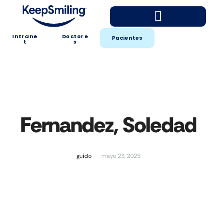
Intrane
Doctore
Pacientes
t
s
Fernandez, Soledad
guido
mayo 23, 2025