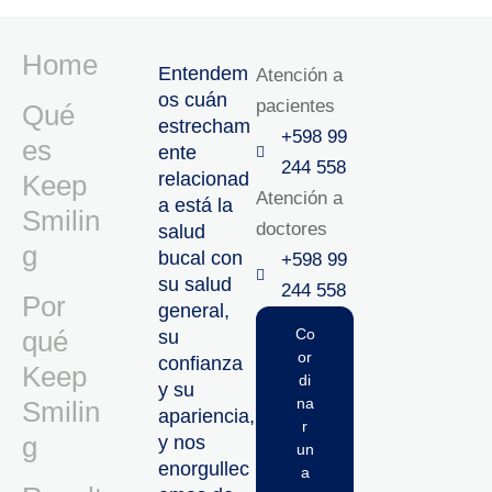
Home
Entendem
Atención a
os cuán
pacientes
Qué
estrecham
+598 99
es
ente
244 558
relacionad
Keep
Atención a
a está la
Smilin
doctores
salud
g
bucal con
+598 99
su salud
244 558‬‬
Por
general,
qué
Co
su
or
confianza
Keep
di
y su
na
Smilin
apariencia,
r
g
y nos
un
enorgullec
a