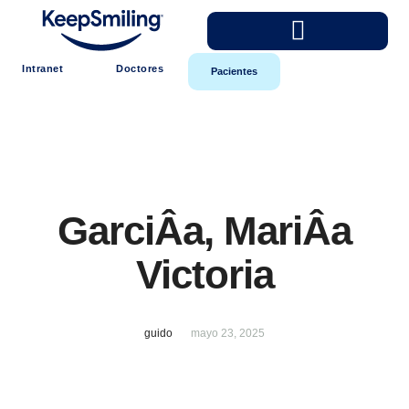
Intranet
Doctores
Pacientes
GarciÂ­a, MariÂ­a
Victoria
guido
mayo 23, 2025