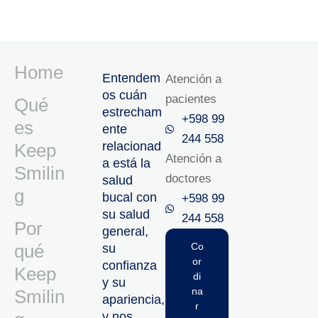
Home
Entendem
Atención a
os cuán
pacientes
Qué
estrecham
+598 99
es
ente
244 558
relacionad
Keep
Atención a
a está la
Smilin
doctores
salud
g
bucal con
+598 99
su salud
244 558‬‬
Por
general,
qué
Co
su
or
confianza
Keep
di
y su
na
Smilin
apariencia,
r
y nos