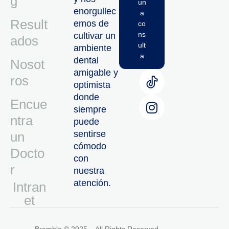
g
un
enorgullec
a
Result
emos de
co
ns
cultivar un
ados
ult
ambiente
a
dental
Nosot
amigable y
ros
optimista
donde
Encue
siempre
ntra
puede
sentirse
un
cómodo
Docto
con
r
nuestra
atención.
Intran
Et