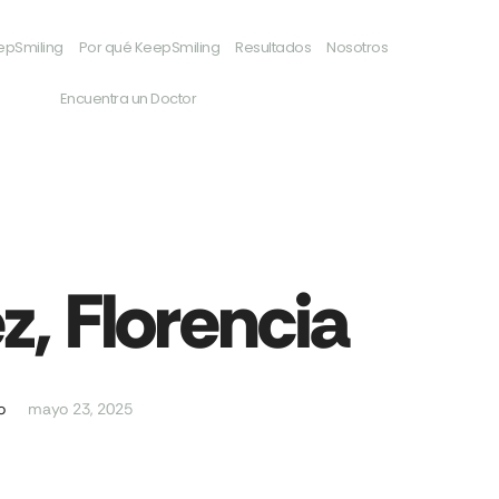
epSmiling
Por qué KeepSmiling
Resultados
Nosotros
Encuentra un Doctor
z, Florencia
o
mayo 23, 2025