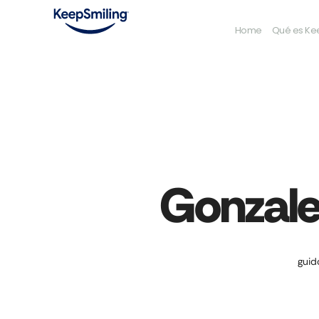
Home
Qué es Ke
Gonzale
guid