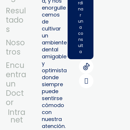
a, y nos
rdi
enorgulle
Resul
na
cemos
r
tado
de
un
s
a
cultivar
co
un
ns
Noso
ambiente
ult
dental
tros
a
amigable
y
Encu
optimista
entra
donde
un
siempre
puede
Doct
sentirse
or
cómodo
Intra
con
Net
nuestra
atención.