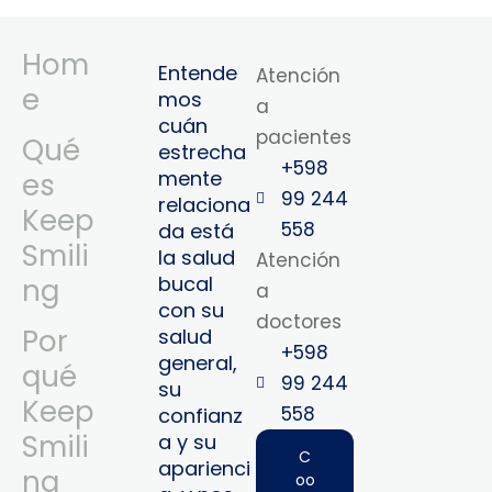
Hom
Entende
Atención
e
mos
a
cuán
pacientes
Qué
estrecha
+598
mente
es
99 244
relaciona
Keep
558
da está
Smili
la salud
Atención
bucal
ng
a
con su
doctores
Por
salud
+598
general,
qué
99 244
su
Keep
558‬‬
confianz
Smili
a y su
C
aparienci
ng
oo