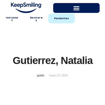
Intrane
Doctore
Pacientes
t
s
Gutierrez, Natalia
guido
mayo 23, 2025