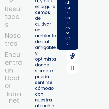
a, y nos
rdi
enorgulle
Resul
na
cemos
r
tado
de
un
s
a
cultivar
co
un
ns
Noso
ambiente
ult
dental
tros
a
amigable
y
Encu
optimista
entra
donde
un
siempre
puede
Doct
sentirse
or
cómodo
Intra
con
Net
nuestra
atención.