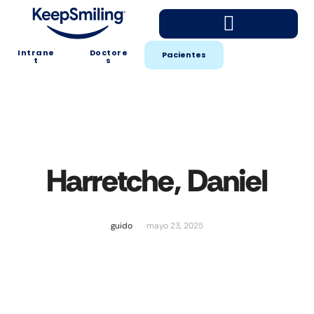
Intrane
Doctore
Pacientes
t
s
Harretche, Daniel
guido
mayo 23, 2025