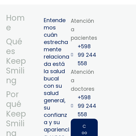
Hom
Entende
Atención
e
mos
a
cuán
pacientes
Qué
estrecha
+598
mente
es
99 244
relaciona
Keep
558
da está
Smili
la salud
Atención
bucal
ng
a
con su
doctores
Por
salud
+598
general,
qué
99 244
su
Keep
558‬‬
confianz
Smili
a y su
C
aparienci
ng
oo