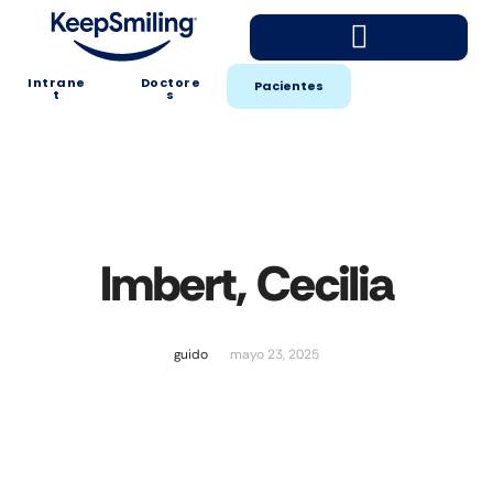
Intrane
Doctore
Pacientes
t
s
Imbert, Cecilia
guido
mayo 23, 2025