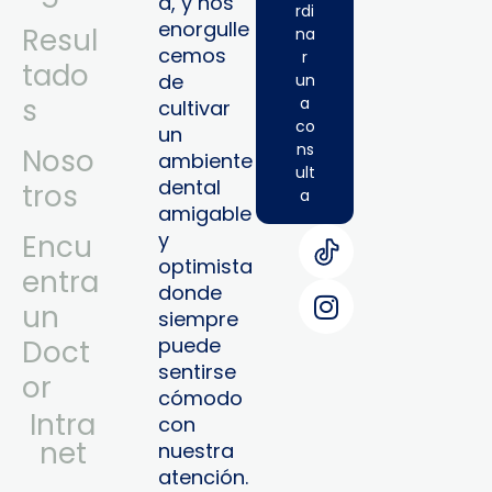
a, y nos
rdi
enorgulle
Resul
na
cemos
r
tado
de
un
s
a
cultivar
co
un
ns
Noso
ambiente
ult
dental
tros
a
amigable
y
Encu
optimista
entra
donde
un
siempre
puede
Doct
sentirse
or
cómodo
Intra
con
Net
nuestra
atención.