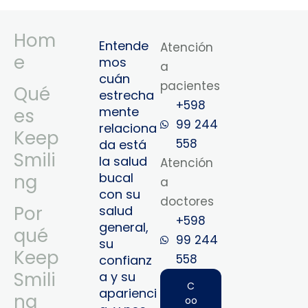
Hom
Entende
Atención
e
mos
a
cuán
pacientes
Qué
estrecha
+598
mente
es
99 244
relaciona
Keep
558
da está
Smili
la salud
Atención
bucal
ng
a
con su
doctores
Por
salud
+598
general,
qué
99 244
su
Keep
558‬‬
confianz
Smili
a y su
C
aparienci
ng
oo