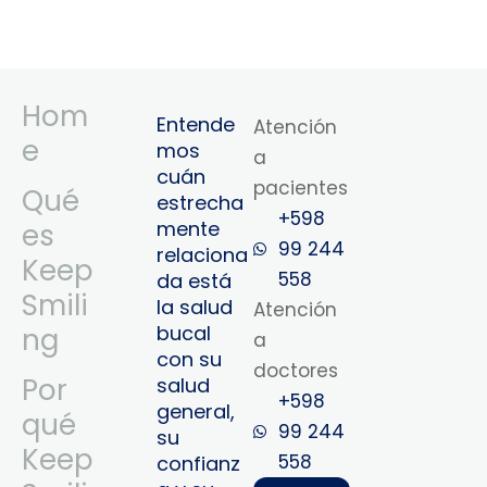
Hom
Entende
Atención
e
mos
a
cuán
pacientes
Qué
estrecha
+598
mente
es
99 244
relaciona
Keep
558
da está
Smili
la salud
Atención
bucal
ng
a
con su
doctores
Por
salud
+598
general,
qué
99 244
su
Keep
558‬‬
confianz