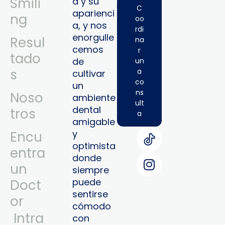
Smili
a y su
C
aparienci
ng
oo
a, y nos
rdi
enorgulle
Resul
na
cemos
r
tado
de
un
s
a
cultivar
co
un
ns
Noso
ambiente
ult
dental
tros
a
amigable
y
Encu
optimista
entra
donde
un
siempre
puede
Doct
sentirse
or
cómodo
Intra
con