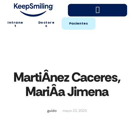
Intrane
Doctore
Pacientes
t
s
MartiÂ­nez Caceres,
MariÂ­a Jimena
guido
mayo 23, 2025