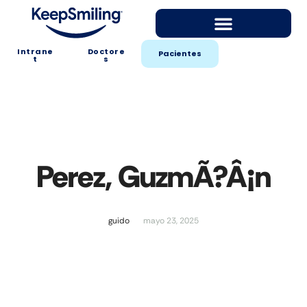
Intrane
Doctore
Pacientes
t
s
Perez, GuzmÃ?Â¡n
guido
mayo 23, 2025