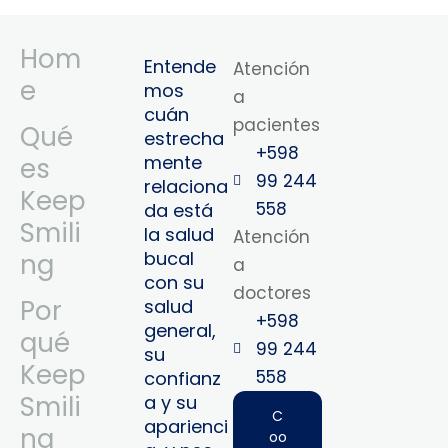
Hom
Entende
Atención
e
mos
a
cuán
pacientes
Qué
estrecha
+598
mente
es
99 244
relaciona
Keep
558
da está
Smili
la salud
Atención
bucal
ng
a
con su
doctores
Por
salud
+598
general,
qué
99 244
su
Keep
558‬‬
confianz
Smili
a y su
C
aparienci
ng
oo