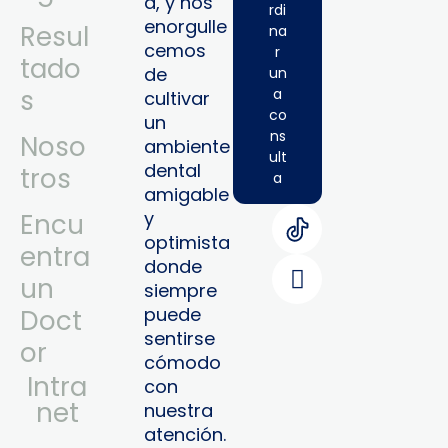
a, y nos
rdi
enorgulle
Resul
na
cemos
r
tado
de
un
s
a
cultivar
co
un
ns
Noso
ambiente
ult
dental
tros
a
amigable
y
Encu
optimista
entra
donde
un
siempre
puede
Doct
sentirse
or
cómodo
Intra
con
Net
nuestra
atención.