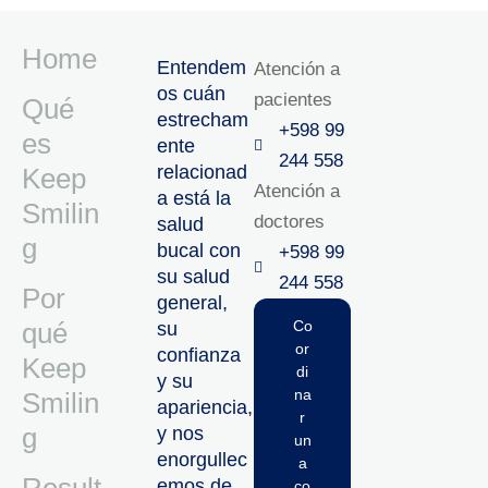
Home
Entendem
Atención a
os cuán
pacientes
Qué
estrecham
+598 99
es
ente
244 558
relacionad
Keep
Atención a
a está la
Smilin
doctores
salud
g
bucal con
+598 99
su salud
244 558‬‬
Por
general,
qué
Co
su
or
confianza
Keep
di
y su
na
Smilin
apariencia,
r
g
y nos
un
enorgullec
a
emos de
co