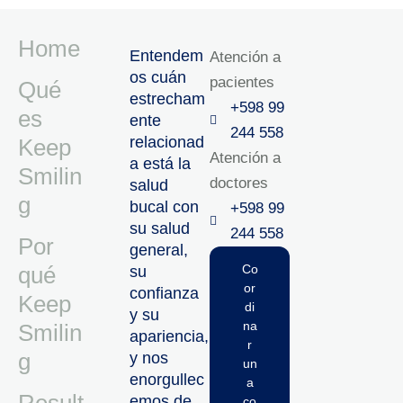
Home
Entendem
Atención a
os cuán
pacientes
Qué
estrecham
+598 99
es
ente
244 558
relacionad
Keep
Atención a
a está la
Smilin
doctores
salud
g
bucal con
+598 99
su salud
244 558‬‬
Por
general,
qué
Co
su
or
confianza
Keep
di
y su
na
Smilin
apariencia,
r
g
y nos
un
enorgullec
a
emos de
co