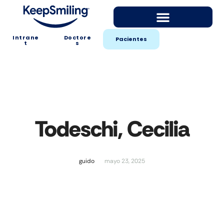
Intrane
Doctore
Pacientes
t
s
Todeschi, Cecilia
guido
mayo 23, 2025