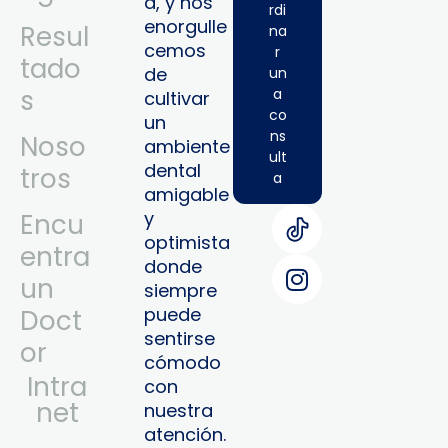
a, y nos
rdi
enorgulle
Resul
na
cemos
r
tado
de
un
s
a
cultivar
co
un
ns
Noso
ambiente
ult
dental
tros
a
amigable
y
Encu
optimista
entra
donde
un
siempre
puede
Doct
sentirse
or
cómodo
Intra
con
Net
nuestra
atención.