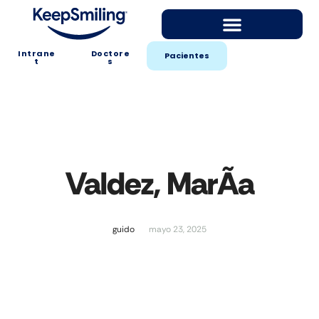
Intrane
Doctore
Pacientes
t
s
Valdez, MarÃ­a
guido
mayo 23, 2025