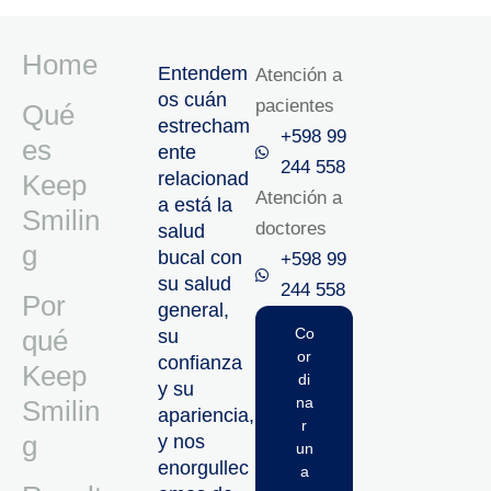
Home
Entendem
Atención a
os cuán
pacientes
Qué
estrecham
+598 99
es
ente
244 558
relacionad
Keep
Atención a
a está la
Smilin
doctores
salud
g
bucal con
+598 99
su salud
244 558‬‬
Por
general,
qué
Co
su
or
confianza
Keep
di
y su
na
Smilin
apariencia,
r
g
y nos
un
enorgullec
a