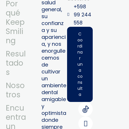
Por
salud
+598
general,
qué
99 244
su
Keep
558‬‬
confianz
Smili
a y su
C
aparienci
ng
oo
a, y nos
rdi
enorgulle
Resul
na
cemos
r
tado
de
un
s
a
cultivar
co
un
ns
Noso
ambiente
ult
dental
tros
a
amigable
y
Encu
optimista
entra
donde
un
siempre