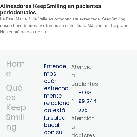
Alineadores KeepSmiling en pacientes
periodontales
La Dra. María Julia Valle es ortodoncista acreditada KeepSmiling
desde hace 6 años. Visitamos su consultorio MJ Dent en Belgrano.
Nos contó acerca de su
Hom
Entende
Atención
e
mos
a
cuán
pacientes
Qué
estrecha
+598
mente
es
99 244
relaciona
Keep
558
da está
Smili
la salud
Atención
bucal
ng
a
con su
doctores