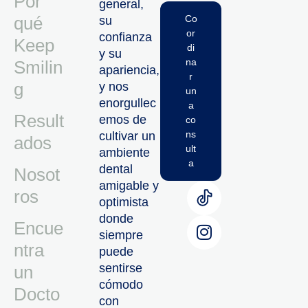
Por
general,
qué
Co
su
or
confianza
Keep
di
y su
na
Smilin
apariencia,
r
g
y nos
un
enorgullec
a
Result
emos de
co
ns
cultivar un
ados
ult
ambiente
a
dental
Nosot
amigable y
ros
optimista
donde
Encue
siempre
ntra
puede
sentirse
un
cómodo
Docto
con