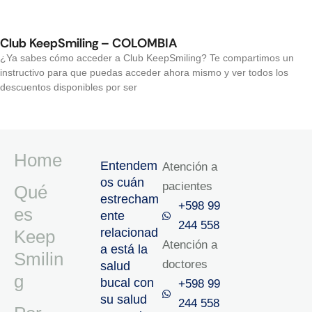
Club KeepSmiling – COLOMBIA
¿Ya sabes cómo acceder a Club KeepSmiling? Te compartimos un
instructivo para que puedas acceder ahora mismo y ver todos los
descuentos disponibles por ser
Home
Entendem
Atención a
os cuán
pacientes
Qué
estrecham
+598 99
es
ente
244 558
relacionad
Keep
Atención a
a está la
Smilin
doctores
salud
g
bucal con
+598 99
su salud
244 558‬‬