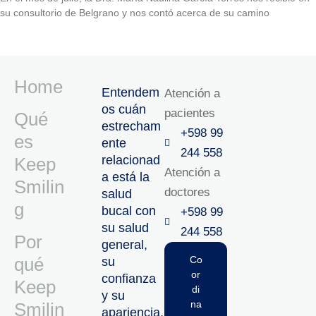
su consultorio de Belgrano y nos contó acerca de su camino
Home
Entendem
Atención a
os cuán
pacientes
Qué
estrecham
+598 99
es
ente
244 558
relacionad
Keep
Atención a
a está la
Smilin
doctores
salud
g
bucal con
+598 99
su salud
244 558‬‬
Por
general,
qué
Co
su
or
confianza
Keep
di
y su
na
Smilin
apariencia,