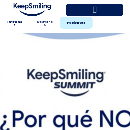
Intrane
Doctore
Pacientes
t
s