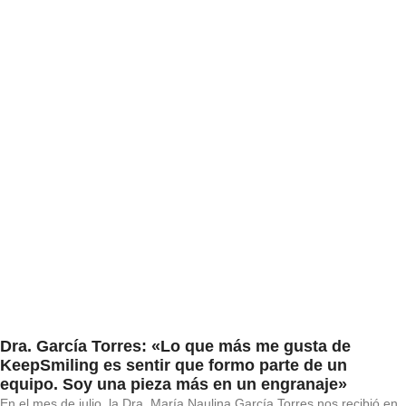
Dra. García Torres: «Lo que más me gusta de
KeepSmiling es sentir que formo parte de un
equipo. Soy una pieza más en un engranaje»
En el mes de julio, la Dra. María Naulina García Torres nos recibió en