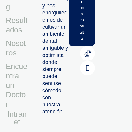
r
g
y nos
un
enorgullec
a
Result
emos de
co
ns
cultivar un
ados
ult
ambiente
a
dental
Nosot
amigable y
ros
optimista
donde
Encue
siempre
ntra
puede
sentirse
un
cómodo
Docto
con
r
nuestra
atención.
Intran
Et