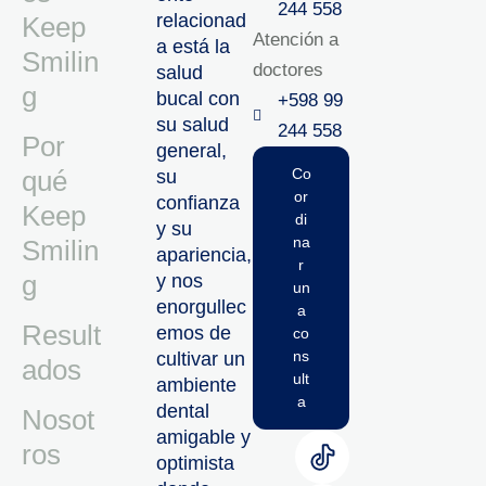
244 558
relacionad
Keep
Atención a
a está la
Smilin
doctores
salud
g
bucal con
+598 99
su salud
244 558‬‬
Por
general,
qué
Co
su
or
confianza
Keep
di
y su
na
Smilin
apariencia,
r
g
y nos
un
enorgullec
a
Result
emos de
co
ns
cultivar un
ados
ult
ambiente
a
dental
Nosot
amigable y
ros
optimista