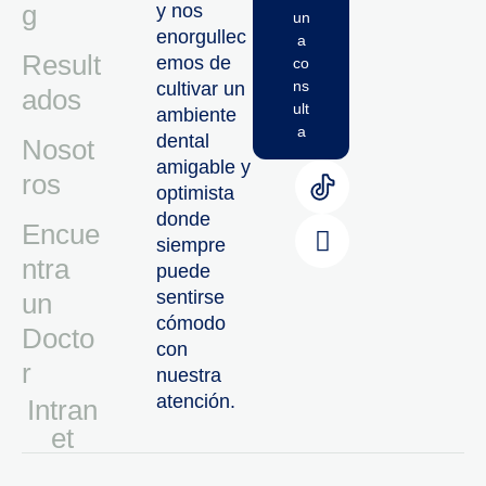
g
y nos
un
enorgullec
a
Result
emos de
co
ns
cultivar un
ados
ult
ambiente
a
dental
Nosot
amigable y
ros
optimista
donde
Encue
siempre
ntra
puede
sentirse
un
cómodo
Docto
con
r
nuestra
atención.
Intran
Et