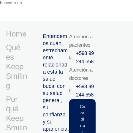
buscaba en
Home
Entendem
Atención a
os cuán
pacientes
Qué
estrecham
+598 99
es
ente
244 558
relacionad
Keep
Atención a
a está la
Smilin
doctores
salud
g
bucal con
+598 99
su salud
244 558‬‬
Por
general,
qué
Co
su
or
confianza
Keep
di
y su
na
Smilin
apariencia,
r