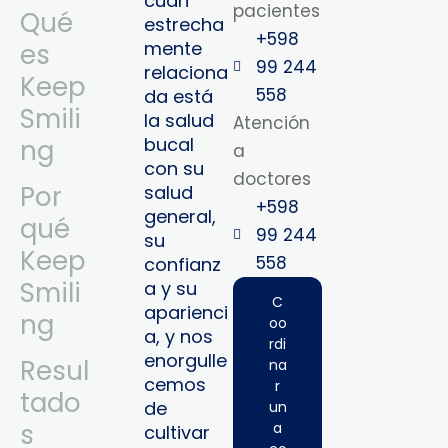
cuán
pacientes
Qué
estrecha
+598
mente
es
99 244
relaciona
Keep
558
da está
Smili
la salud
Atención
bucal
ng
a
con su
doctores
Por
salud
+598
general,
qué
99 244
su
Keep
558‬‬
confianz
Smili
a y su
C
aparienci
ng
oo
a, y nos
rdi
enorgulle
Resul
na
cemos
r
tado
de
un
s
a
cultivar