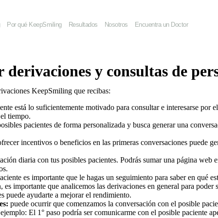
g
Por qué KeepSmiling
Resultados
Nosotros
Encuentra un Doctor
derivaciones y consultas de per
erivaciones KeepSmiling que recibas:
iente está lo suficientemente motivado para consultar e interesarse por
 el tiempo.
osibles pacientes de forma personalizada y busca generar una conversa
ofrecer incentivos o beneficios en las primeras conversaciones puede g
ción diaria con tus posibles pacientes. Podrás sumar una página web en
os.
paciente es importante que le hagas un seguimiento para saber en qué est
n, es importante que analicemos las derivaciones en general para poder 
res puede ayudarte a mejorar el rendimiento.
es:
puede ocurrir que comenzamos la conversación con el posible pacien
r ejemplo: El 1° paso podría ser comunicarme con el posible paciente a