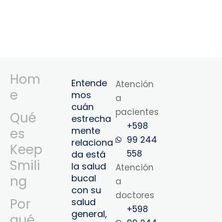
Hom
Entende
Atención
e
mos
a
cuán
pacientes
Qué
estrecha
+598
mente
es
99 244
relaciona
Keep
558
da está
Smili
la salud
Atención
bucal
ng
a
con su
doctores
Por
salud
+598
general,
qué