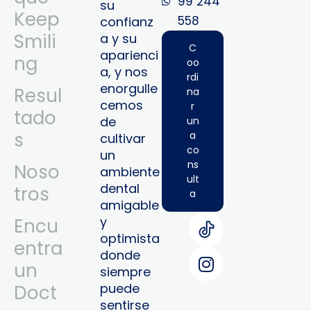
99 244
su
Keep
558‬‬
confianz
Smili
a y su
C
aparienci
ng
oo
a, y nos
rdi
enorgulle
Resul
na
cemos
r
tado
de
un
s
a
cultivar
co
un
ns
Noso
ambiente
ult
dental
tros
a
amigable
y
Encu
optimista
entra
donde
un
siempre
puede
Doct
sentirse