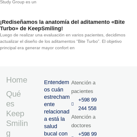
Study Group es un
¡Rediseñamos la anatomía del aditamento «Bite
Turbo» de KeepSmiling!
Luego de realizar una evaluación en varios pacientes, decidimos
actualizar el diseño de los aditamentos “Bite Turbo”. El objetivo
principal era generar mayor confort en
Home
Entendem
Atención a
os cuán
pacientes
Qué
estrecham
+598 99
es
ente
244 558
relacionad
Keep
Atención a
a está la
Smilin
doctores
salud
g
bucal con
+598 99