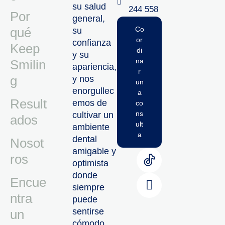
su salud
244 558‬‬
Por
general,
qué
Co
su
or
confianza
Keep
di
y su
na
Smilin
apariencia,
r
g
y nos
un
enorgullec
a
Result
emos de
co
ns
cultivar un
ados
ult
ambiente
a
dental
Nosot
amigable y
ros
optimista
donde
Encue
siempre
ntra
puede
sentirse
un
cómodo