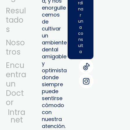
a, y nos
rdi
enorgulle
Resul
na
cemos
r
tado
de
un
s
a
cultivar
co
un
ns
Noso
ambiente
ult
dental
tros
a
amigable
y
Encu
optimista
entra
donde
un
siempre
puede
Doct
sentirse
or
cómodo
Intra
con
Net
nuestra
atención.