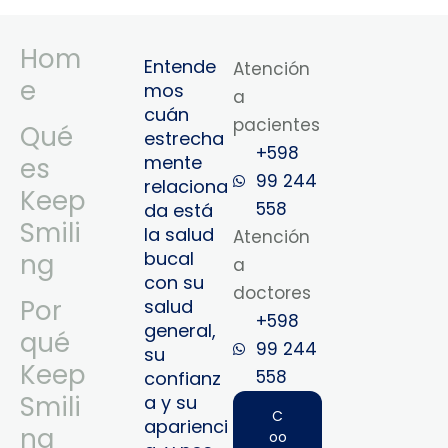
Hom
Entende
Atención
e
mos
a
cuán
pacientes
Qué
estrecha
+598
mente
es
99 244
relaciona
Keep
558
da está
Smili
la salud
Atención
bucal
ng
a
con su
doctores
Por
salud
+598
general,
qué
99 244
su
Keep
558‬‬
confianz
Smili
a y su
C
aparienci
ng
oo