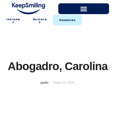
Intrane
Doctore
Pacientes
t
s
Abogadro, Carolina
guido
mayo 23, 2025