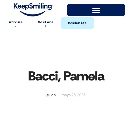
Intrane
Doctore
Pacientes
t
s
Bacci, Pamela
guido
mayo 23, 2025