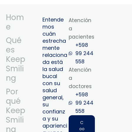
Hom
Entende
Atención
e
mos
a
cuán
pacientes
Qué
estrecha
+598
mente
es
99 244
relaciona
Keep
558
da está
Smili
la salud
Atención
bucal
ng
a
con su
doctores
Por
salud
+598
general,
qué
99 244
su
Keep
558‬‬
confianz
Smili
a y su
C
aparienci
ng
oo