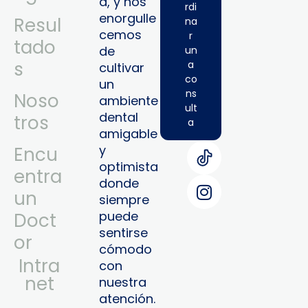
a, y nos
rdi
enorgulle
Resul
na
cemos
r
tado
de
un
s
a
cultivar
co
un
ns
Noso
ambiente
ult
dental
tros
a
amigable
y
Encu
optimista
entra
donde
un
siempre
puede
Doct
sentirse
or
cómodo
Intra
con
Net
nuestra
atención.