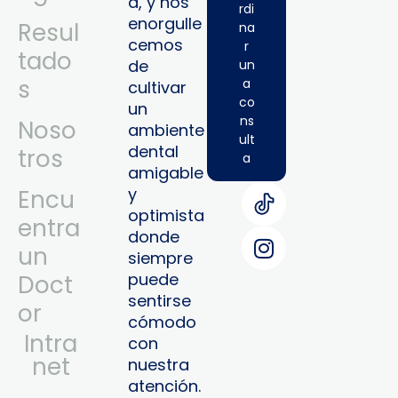
a, y nos
rdi
enorgulle
Resul
na
cemos
r
tado
de
un
s
a
cultivar
co
un
ns
Noso
ambiente
ult
dental
tros
a
amigable
y
Encu
optimista
entra
donde
un
siempre
puede
Doct
sentirse
or
cómodo
Intra
con
Net
nuestra
atención.