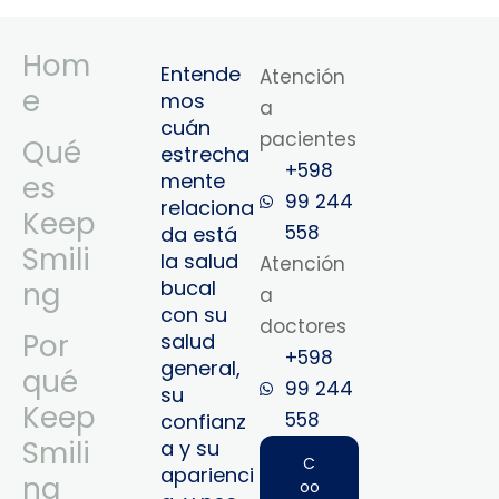
Hom
Entende
Atención
e
mos
a
cuán
pacientes
Qué
estrecha
+598
mente
es
99 244
relaciona
Keep
558
da está
Smili
la salud
Atención
bucal
ng
a
con su
doctores
Por
salud
+598
general,
qué
99 244
su
Keep
558‬‬
confianz
Smili
a y su
C
aparienci
ng
oo