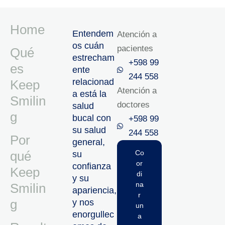
Home
Entendem
Atención a
os cuán
pacientes
Qué
estrecham
+598 99
es
ente
244 558
relacionad
Keep
Atención a
a está la
Smilin
doctores
salud
g
bucal con
+598 99
su salud
244 558‬‬
Por
general,
qué
Co
su
or
confianza
Keep
di
y su
na
Smilin
apariencia,
r
g
y nos
un
enorgullec
a