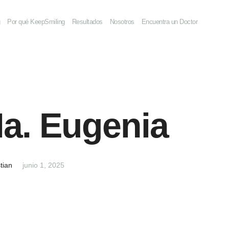
g
Por qué KeepSmiling
Resultados
Nosotros
Encuentra un Doctor
Ma. Eugenia
tian
junio 1, 2025