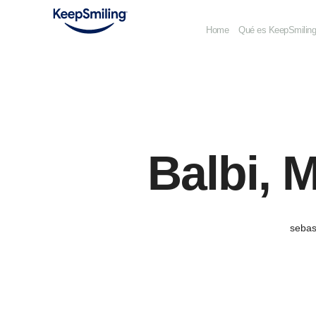
Home
Qué es KeepSmilin
Balbi, 
sebas