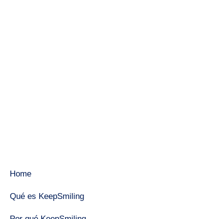
Home
Qué es KeepSmiling
Por qué KeepSmiling