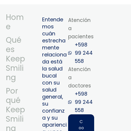
Hom
Entende
Atención
e
mos
a
cuán
pacientes
Qué
estrecha
+598
mente
es
99 244
relaciona
Keep
558
da está
Smili
la salud
Atención
bucal
ng
a
con su
doctores
Por
salud
+598
general,
qué
99 244
su
Keep
558‬‬
confianz
Smili
a y su
C
aparienci
ng
oo