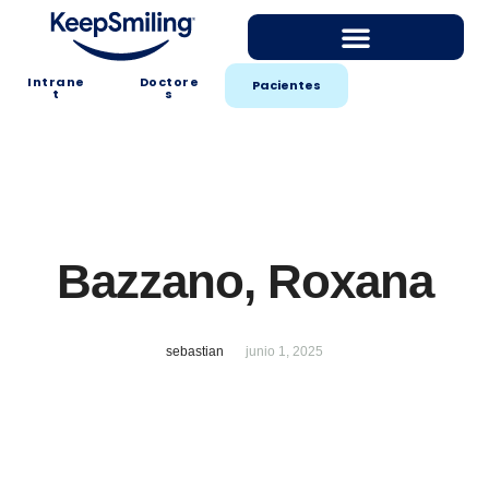
Intrane
Doctore
Pacientes
t
s
Bazzano, Roxana
sebastian
junio 1, 2025