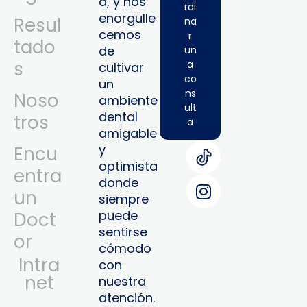
a, y nos
rdi
enorgulle
Resul
na
cemos
r
tado
de
un
s
a
cultivar
co
un
ns
Noso
ambiente
ult
dental
tros
a
amigable
y
Encu
optimista
entra
donde
un
siempre
puede
Doct
sentirse
or
cómodo
Intra
con
Net
nuestra
atención.