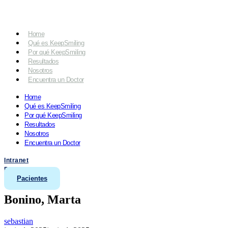
Home
Qué es KeepSmiling
Por qué KeepSmiling
Resultados
Nosotros
Encuentra un Doctor
Home
Qué es KeepSmiling
Por qué KeepSmiling
Resultados
Nosotros
Encuentra un Doctor
Intranet
Doctores
Pacientes
Bonino, Marta
sebastian